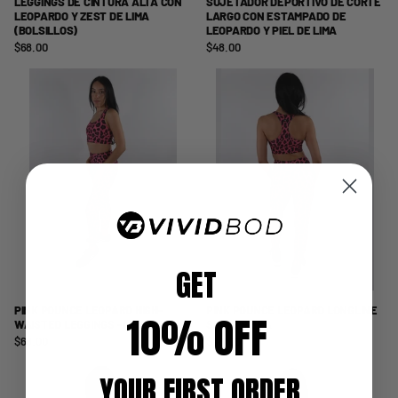
LEGGINGS DE CINTURA ALTA CON
SUJETADOR DEPORTIVO DE CORTE
LEOPARDO Y ZEST DE LIMA
LARGO CON ESTAMPADO DE
(BOLSILLOS)
LEOPARDO Y PIEL DE LIMA
$68.00
$48.00
GET
PINK POUNCE LEOPARD HIGH-
PINK POUNCE LEOPARD LONGLINE
10% OFF
WAISTED LEGGINGS - (POCKETS)
SPORTS BRA
$68.00
$48.00
YOUR FIRST ORDER