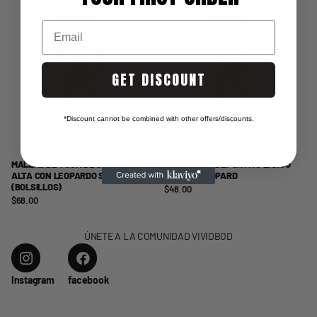
Email
GET DISCOUNT
*Discount cannot be combined with other offers/discounts.
MALLAS DE YOGA DE CINTURA
SUJETADOR DEPORTIVO LARGO
ALTA CON LEOPARDO SUNSET
SUNSET LEOPARD
(BOLSILLOS)
$48.00
$68.00
ÚNETE A LA COMUNIDAD VIVIDBOD
Instagram
facebook