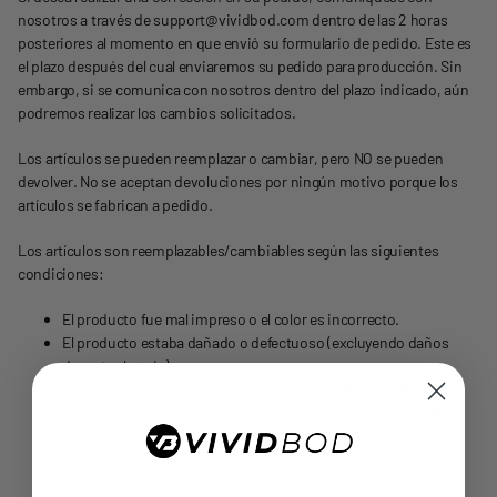
nosotros a través de support@vividbod.com dentro de las 2 horas
posteriores al momento en que envió su formulario de pedido. Este es
el plazo después del cual enviaremos su pedido para producción. Sin
embargo, si se comunica con nosotros dentro del plazo indicado, aún
podremos realizar los cambios solicitados.
Los artículos se pueden reemplazar o cambiar, pero NO se pueden
devolver. No se aceptan devoluciones por ningún motivo porque los
artículos se fabrican a pedido.
Los artículos son reemplazables/cambiables según las siguientes
condiciones:
El producto fue mal impreso o el color es incorrecto.
El producto estaba dañado o defectuoso (excluyendo daños
durante el envío)
el producto no coincide con la información de cumplimiento
(por ejemplo, el color impreso es incorrecto o está colocado
incorrectamente, el producto tiene un tamaño, color o tipo
incorrectos seleccionados, etc.).