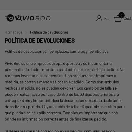
0
Cest
Firme en el registro
Homepage
Política de devoluciones
POLÍTICA DE DEVOLUCIONES
Política de devoluciones, reemplazos, cambios y reembolsos
VividBod es una empresa de ropa deportiva y de indumentaria
personalizada. Todos nuestros productos se fabrican bajo pedido. No
tenemos inventario ni existencias. Los productos se imprimen a
medida, se cortan a mano y se cosen a pedido. Como son artículos
hechos a medida, no se pueden devolver. Los cambios de talla se
pueden realizar caso por caso dentro de los 30 días posteriores a la
entrega. Es muy importante leer la descripción de cada artículo antes
de realizar su pedido. Hay una tabla de tallas disponible en el sitio para
que pueda elegir su talla correcta. También es importante que nos
brinde su información correcta antes de finalizar su pedido.
Si desea realizar una corrección en su pedido, comuníquese con